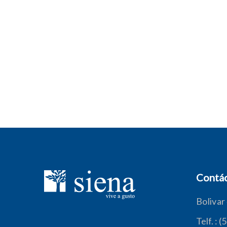
Contá
Bolivar
Telf. : 