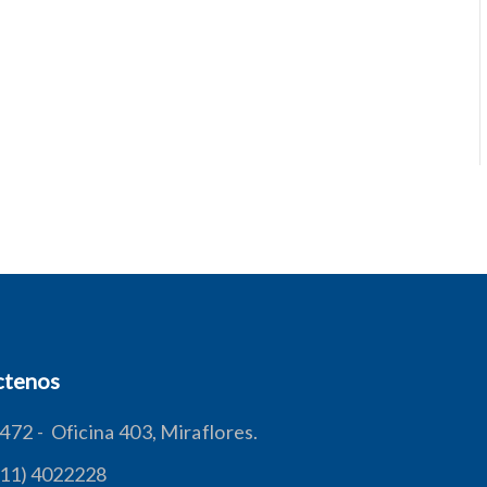
ctenos
 472 - Oficina 403, Miraflores.
(511) 4022228